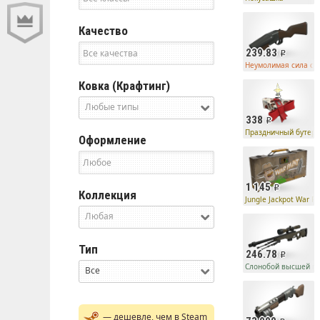
Качество
239.83
Неумолимая сила ст
Ковка (Крафтинг)
Любые типы
338
Праздничный бутер
Оформление
1 145
Коллекция
Jungle Jackpot War Pa
Любая
Тип
246.78
Слонобой высшей п
Все
— дешевле, чем в Steam