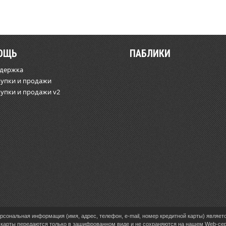
ОЩЬ
ПАБЛИКИ
ддержка
купки и продажи
купки и продажи v2
сональная информация (имя, адрес, телефон, e-mail, номер кредитной карты) являет
карты передаются только в зашифрованном виде и не сохраняются на нашем Web-се