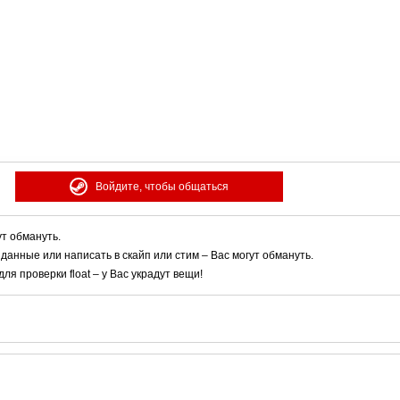
Войдите, чтобы общаться
ут обмануть.
 данные или написать в скайп или стим – Вас могут обмануть.
я проверки float – у Вас украдут вещи!