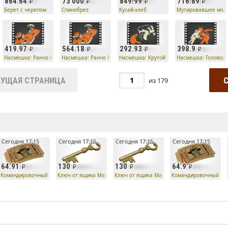
864.64
73 000
849.99
716.89
Берет с черепом
Спинобрез
Кусай-хлеб
Мутировавшее мол
419.97
564.18
292.93
398.9
ножницы, бумага
Насмешка: Ранчо Релаксо
Насмешка: Ранчо Релаксо
Насмешка: Крутой кувырок
Насмешка: Головол
УЩАЯ СТРАНИЦА
из
179
е
Сегодня 17:15
Сегодня 17:15
Сегодня 17:15
Сегодня 17:15
64.91
130
130
64.9
лет
Командировочный билет
Ключ от ящика Манн Ко
Ключ от ящика Манн Ко
Командировочный би