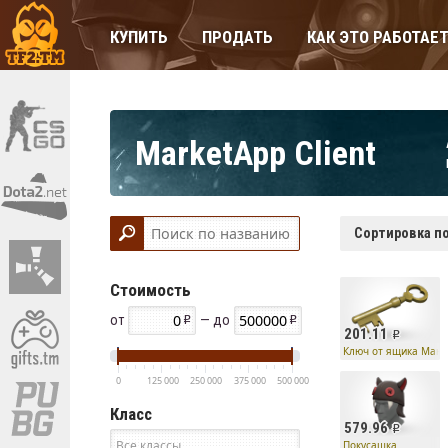
КУПИТЬ
ПРОДАТЬ
КАК ЭТО РАБОТАЕ
MarketApp Client
Сортировка по
Стоимость
от
— до
201.11
Ключ от ящика Манн
0
125 000
250 000
375 000
500 000
Класс
579.96
Покусашка