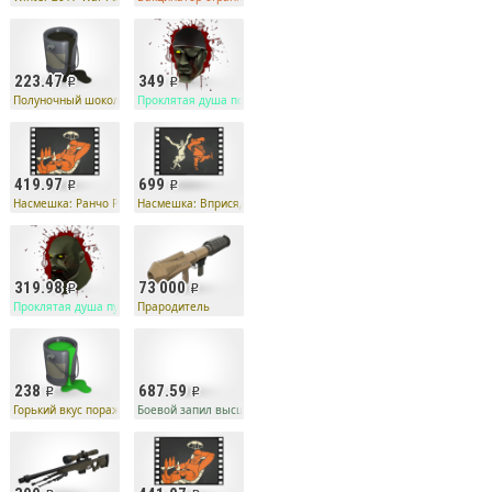
223.47
349
Полуночный шоколад
Проклятая душа подрывника призрачного вида
419.97
699
 ножницы, бумага
Насмешка: Ранчо Релаксо
Насмешка: Вприсядку
319.98
73 000
а!
Проклятая душа пулеметчика призрачного вида
Прародитель
238
687.59
ей пробы
Горький вкус поражения и лайма
Боевой запил высшей пробы