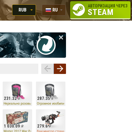
АВТОРИЗАЦИЯ ЧЕРЕЗ
RUB
RU
STEAM
RUB
EN
USD
EUR
231.32
287.35
н Ко
Нереально розовый
Огромное изобилие оттенков
1 030.09
279.6
ества, тираж #58
Winter 2017 War Paint Case
Вакцинатор странного типа