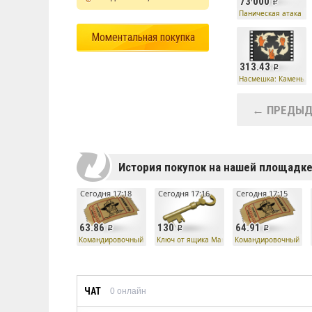
73 000
Паническая атака
Моментальная покупка
313.43
Насмешка: Камень, 
← ПРЕДЫД
История покупок на нашей площадк
Сегодня 17:18
Сегодня 17:16
Сегодня 17:15
63.86
130
64.91
Командировочный билет
Ключ от ящика Манн Ко
Командировочный би
ЧАТ
0
онлайн