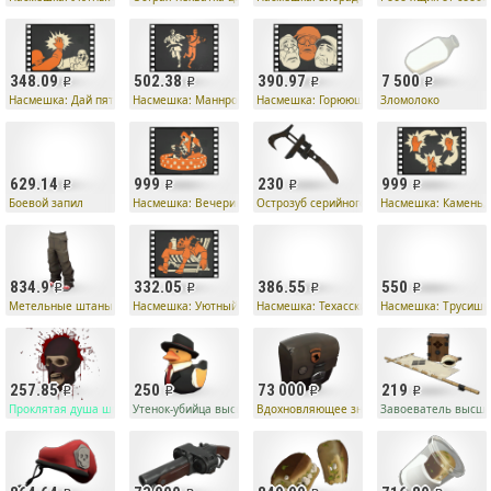
348.09
502.38
390.97
7 500
ранного типа
Насмешка: Дай пять!
Насмешка: Маннробика
Насмешка: Горюющие головорезы
Зломолоко
629.14
999
230
999
брод
Боевой запил
Насмешка: Вечеринка в бассейне
Острозуб серийного убийцы
Насмешка: Камень,
834.9
332.05
386.55
550
int Case
Метельные штаны
Насмешка: Уютный ют
Насмешка: Техасский трюк
Насмешка: Трусишк
257.85
250
73 000
219
робы
Проклятая душа шпиона призрачного вида
Утенок-убийца высшей пробы
Вдохновляющее знамя
Завоеватель высш