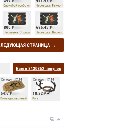
399
441.97
око
Слонобой особо опасного убийцы
Насмешка: Ранчо Релаксо
800
696.45
омка
Насмешка: Вприсядку
Насмешка: Вприсядку
СЛЕДУЮЩАЯ СТРАНИЦА →
Всего
8430852
покупок
Сегодня 17:14
Сегодня 17:14
64.6
18.22
лет
Командировочный билет
Рога