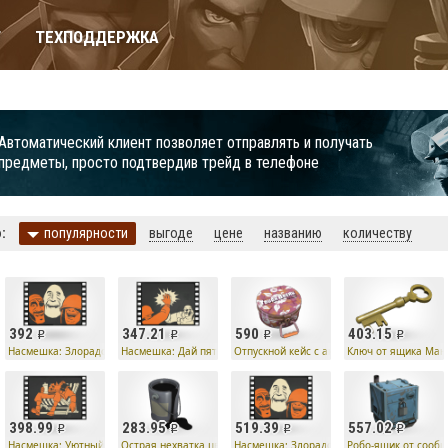
Т
ТЕХПОДДЕРЖКА
Автоматический клиент позволяет отправлять и получать
предметы, просто подтвердив трейд в телефоне
:
популярности
выгоде
цене
названию
количеству
392
347.21
590
403.15
 Ко
Насмешка: Злорадство
Насмешка: Дай пять!
Отпускной кейс с аксессуарами
Ключ от ящика Ман
398.99
283.95
519.39
557.02
Насмешка: Уютный ют
Острая нехватка цвета
Насмешка: Злорадство
Робо-ящик от сообщ