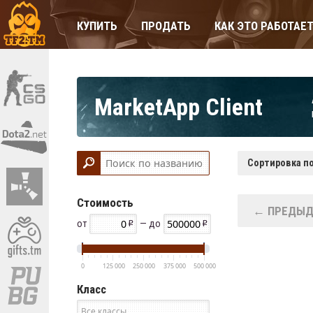
КУПИТЬ
ПРОДАТЬ
КАК ЭТО РАБОТАЕ
MarketApp Client
Сортировка по
Стоимость
← ПРЕДЫД
от
— до
0
125 000
250 000
375 000
500 000
Класс