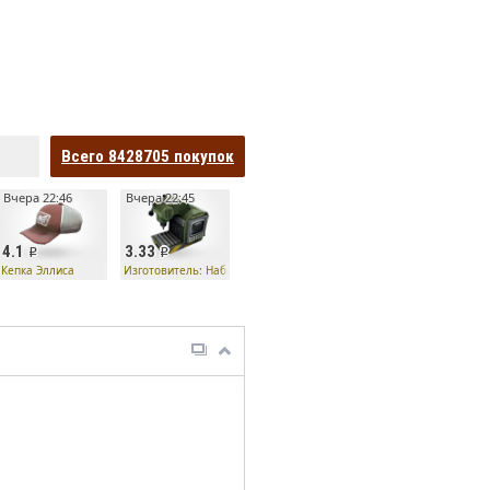
Всего
8428705
покупок
Вчера 22:46
Вчера 22:45
4.1
3.33
р
Кепка Эллиса
Изготовитель: Набор особо опасного убийцы — Острозуб