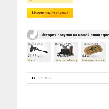
Моментальная покупка
История покупок на нашей площадк
Вчера 22:50
Вчера 22:49
Вчера 22:49
20.55
19.61
63
Молот
Набор серийного убийцы — Молот
Командировочный би
ЧАТ
0
онлайн