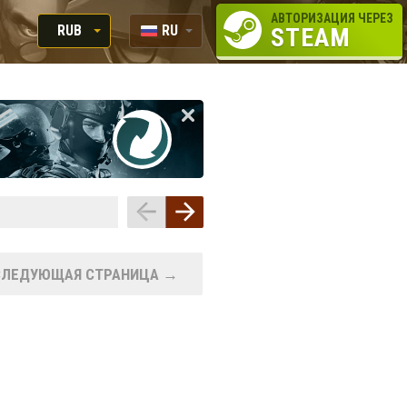
АВТОРИЗАЦИЯ ЧЕРЕЗ
RUB
RU
STEAM
RUB
EN
USD
EUR
СЛЕДУЮЩАЯ СТРАНИЦА →