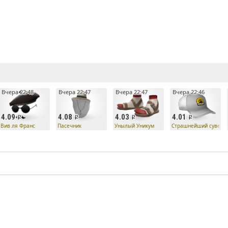
е
Вчера 22:48
Вчера 22:47
Вчера 22:47
Вчера 22:46
4.09
4.08
4.03
4.01
лет
Вив ля Франс
Пасечник
Унылый Уникум
Страшнейший сувени