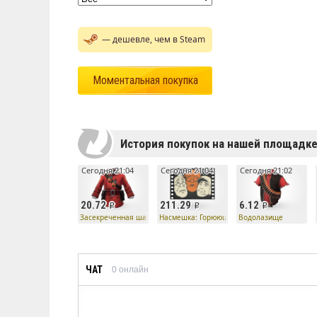
— дешевле, чем в Steam
Моментальная покупка
История покупок на нашей площадк
Сегодня 21:04
Сегодня 21:04
Сегодня 21:02
20.72
211.29
6.12
Засекреченная шапка
Насмешка: Горюющие головорезы
Водолазище
ЧАТ
0
онлайн