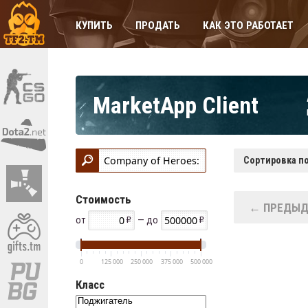
КУПИТЬ
ПРОДАТЬ
КАК ЭТО РАБОТАЕТ
MarketApp Client
Сортировка по
Стоимость
← ПРЕДЫД
от
— до
0
125 000
250 000
375 000
500 000
Класс