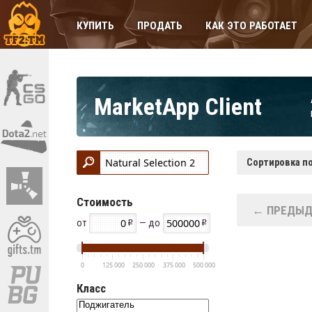
КУПИТЬ
ПРОДАТЬ
КАК ЭТО РАБОТАЕТ
MarketApp Client
Сортировка по
Стоимость
← ПРЕДЫД
от
— до
0
125 000
250 000
375 000
500 000
Класс