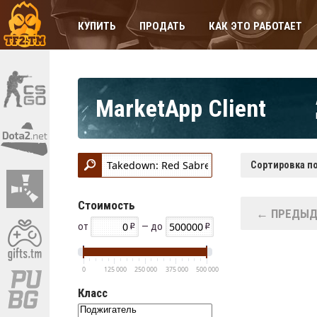
КУПИТЬ
ПРОДАТЬ
КАК ЭТО РАБОТАЕТ
MarketApp Client
Сортировка по
Стоимость
← ПРЕДЫД
от
— до
0
125 000
250 000
375 000
500 000
Класс