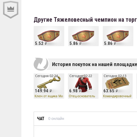
Другие Тяжеловесный чемпион на тор
5.52
5.86
5.86
История покупок на нашей площадк
Сегодня 02:24
Сегодня 02:22
Сегодня 02:13
149.94
6.98
63.65
Ключ от ящика Манн Ко
Отец-основатель
Командировочный би
ЧАТ
0
онлайн