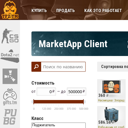
КУПИТЬ
ПРОДАТЬ
КАК ЭТО РАБОТАЕТ
MarketApp Client
Сортировка по
Стоимость
от
— до
360
Насмешка: Злорадст
0
125 000
250 000
375 000
500 000
Класс
586.56
Робо-ящик от сообщ