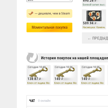
690.26
Боевой запил высш
— дешевле, чем в Steam
509.94
Моментальная покупка
Насмешка: Камень, 
← ПРЕДЫД
История покупок на нашей площадк
Сегодня 10:40
Сегодня 10:36
Сегодня 10:35
138.87
140
140
Ключ от ящика Манн Ко
Ключ от ящика Манн Ко
Ключ от ящика Манн 
ЧАТ
0
онлайн