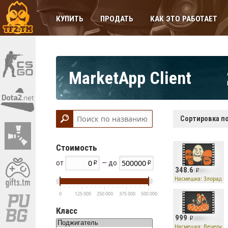
КУПИТЬ
ПРОДАТЬ
КАК ЭТО РАБОТАЕТ
MarketApp Client
Сортировка по
Стоимость
от
— до
348.6
Насмешка: Злорадст
0
125 000
250 000
375 000
500 000
Класс
999
Насмешка: Вечеринк