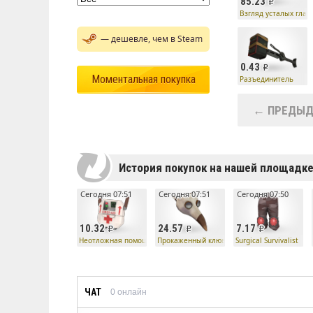
85.23
Взгляд усталых глаз
— дешевле, чем в Steam
0.43
Моментальная покупка
Разъединитель
← ПРЕДЫД
История покупок на нашей площадк
Сегодня 07:51
Сегодня 07:51
Сегодня 07:50
10.32
24.57
7.17
Неотложная помощь
Прокаженный клюв
Surgical Survivalist
ЧАТ
0
онлайн