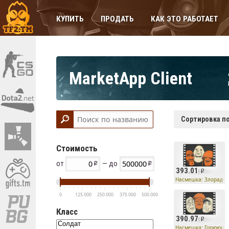
КУПИТЬ
ПРОДАТЬ
КАК ЭТО РАБОТАЕТ
MarketApp Client
Сортировка по
Стоимость
от
— до
393.01
Насмешка: Злорадст
0
125 000
250 000
375 000
500 000
Класс
390.97
Насмешка: Горюющи