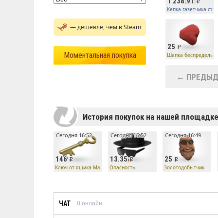
1 238.91
Кепка газетчика ста
— дешевле, чем в Steam
25
Моментальная покупка
Шапка беспредельщ
← ПРЕДЫД
История покупок на нашей площадк
Сегодня 16:52
Сегодня 16:52
Сегодня 16:49
146
13.35
25
Ключ от ящика Манн Ко
Опасность
Золотодобытчик
ЧАТ
0
онлайн