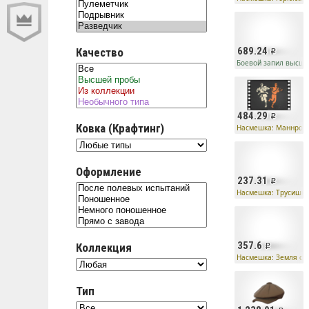
689.24
Качество
Боевой запил высш
484.29
Ковка (Крафтинг)
Насмешка: Маннроб
Оформление
237.31
Насмешка: Трусишка
357.6
Коллекция
Насмешка: Земля ст
Тип