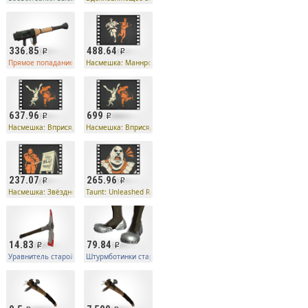
336.85
488.64
странного типа
Прямое попадание серийного убийцы странного типа
Насмешка: Маннробика
637.96
699
Насмешка: Вприсядку
Насмешка: Вприсядку
237.07
265.96
Насмешка: Звёздно-полосатый план
Taunt: Unleashed Rage
14.83
79.84
закалки
Уравнитель старой закалки
Штурмботинки старой закалки