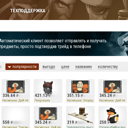
Т
ТЕХПОДДЕРЖКА
Автоматический клиент позволяет отправлять и получать
предметы, просто подтвердив трейд в телефоне
:
популярности
выгоде
цене
названию
количеству
336.64
421.13
351.15
345.24
во
Насмешка: Дай пять!
Покусашка
Насмешка: Злорадство
Насмешка: Дай пять
550
345.24
219
250
у
Насмешка: Трусишка!
Насмешка: Дай пять!
Завоеватель высшей пробы
Утенок-убийца выс