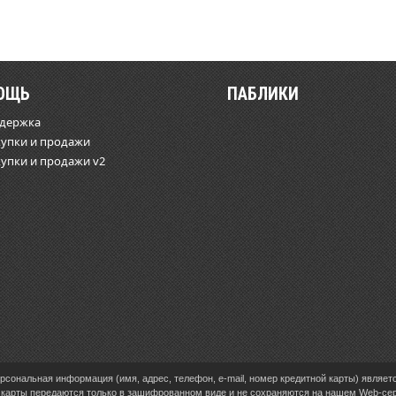
ОЩЬ
ПАБЛИКИ
ддержка
купки и продажи
купки и продажи v2
сональная информация (имя, адрес, телефон, e-mail, номер кредитной карты) являет
карты передаются только в зашифрованном виде и не сохраняются на нашем Web-се