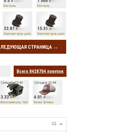
0.5
7 500
алки
Костыль
Костыль
23.87
15.51
Знатная куча шляп
Знатная куча шляп
СЛЕДУЮЩАЯ СТРАНИЦА →
Всего
8428704
покупок
Сегодня 22:45
Сегодня 22:44
3.33
4.01
р
Изготовитель: Набор особо опасного убийцы — Острозуб
Кепка Эллиса