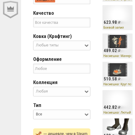
Качество
623.98
Боевой запил
Ковка (Крафтинг)
Любые типы
489.02
Насмешка: Маннроб
Оформление
510.58
Коллекция
Насмешка: Круг поче
Любая
Тип
442.82
Насмешка: Лютый с
Все
— дешевле, чем в Steam