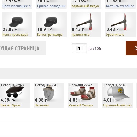
18.93
60.1
12.18
11.68
й закалки
Вдохновляющее знамя старой закалки
Прямое попадание старой закалки
Карманный медик
Костыль старой зак
23.87
18.91
0.43
0.43
Кепка гренадера
Кепка гренадера
Уравнитель
Уравнитель
УЩАЯ СТРАНИЦА
из
106
е
Сегодня 22:48
Сегодня 22:47
Сегодня 22:47
Сегодня 22:46
4.09
4.08
4.03
4.01
лет
Вив ля Франс
Пасечник
Унылый Уникум
Страшнейший сувени