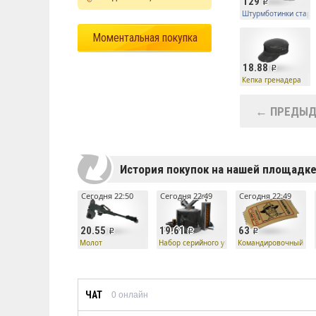
129
Штурмботинки старо
Моментальная покупка
18.88
Кепка гренадера
← ПРЕДЫД
История покупок на нашей площадк
Сегодня 22:50
Сегодня 22:49
Сегодня 22:49
20.55
19.61
63
Молот
Набор серийного убийцы — Молот
Командировочный би
ЧАТ
0
онлайн