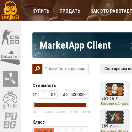
КУПИТЬ
ПРОДАТЬ
КАК ЭТО РАБОТАЕ
MarketApp Client
Сортировка по
Стоимость
от
— до
351.16
Насмешка: Злорадст
0
125 000
250 000
375 000
500 000
Класс
699
Солдат
Насмешка: Вприсядк