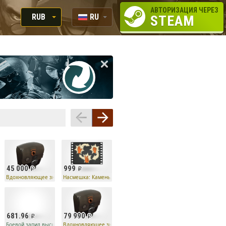
АВТОРИЗАЦИЯ ЧЕРЕЗ
RUB
RU
STEAM
RUB
EN
USD
EUR
45 000
999
!
Вдохновляющее знамя
Насмешка: Камень, ножницы, бумага
681.96
79 990
шей пробы
Боевой запил высшей пробы
Вдохновляющее знамя