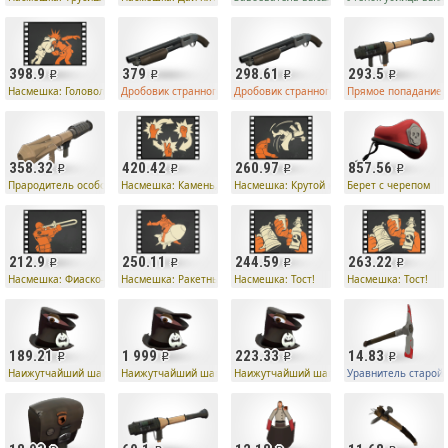
398.9
379
298.61
293.5
Насмешка: Головоломка
Дробовик странного типа
Дробовик странного типа
Прямое попадание 
358.32
420.42
260.97
857.56
ика
Прародитель особо опасного убийцы
Насмешка: Камень, ножницы, бумага
Насмешка: Крутой кувырок
Берет с черепом
212.9
250.11
244.59
263.22
та
Насмешка: Фиаско-фанфара
Насмешка: Ракетные скачки
Насмешка: Тост!
Насмешка: Тост!
189.21
1 999
223.33
14.83
тыд
Наижутчайший шапокляк
Наижутчайший шапокляк
Наижутчайший шапокляк
Уравнитель старой 