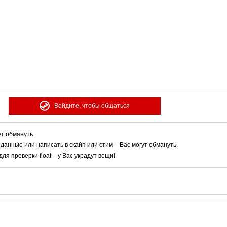
Войдите, чтобы общаться
ут обмануть.
 данные или написать в скайп или стим – Вас могут обмануть.
я проверки float – у Вас украдут вещи!