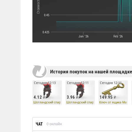
0.45
0.425
Jan '26
Feb '26
История покупок на нашей площадк
Сегодня 12:13
Сегодня 12:11
Сегодня 12:11
4.12
3.96
149.95
Шотландский спартанец
Шотландский спартанец
Ключ от ящика Манн 
ЧАТ
0
онлайн