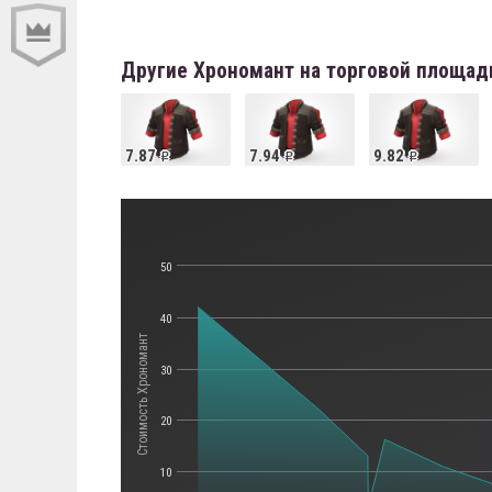
Другие Хрономант на торговой площад
7.87
7.94
9.82
50
40
Стоимость Хрономант
30
20
10