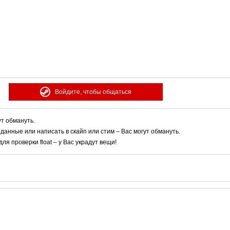
Войдите, чтобы общаться
ут обмануть.
 данные или написать в скайп или стим – Вас могут обмануть.
я проверки float – у Вас украдут вещи!