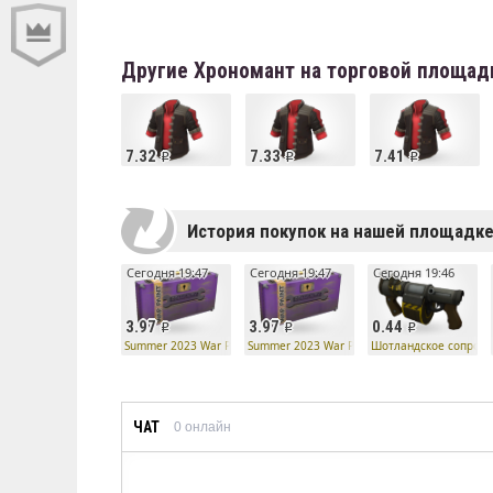
Другие Хрономант на торговой площад
7.32
7.33
7.41
История покупок на нашей площадк
Сегодня 19:47
Сегодня 19:47
Сегодня 19:46
3.97
3.97
0.44
Summer 2023 War Paint Case
Summer 2023 War Paint Case
Шотландское сопроти
ЧАТ
0
онлайн