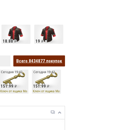
18.88
19
Всего
8434877
покупок
Сегодня 19:42
Сегодня 19:42
151.99
151.99
Ключ от ящика Манн Ко
Ключ от ящика Манн Ко