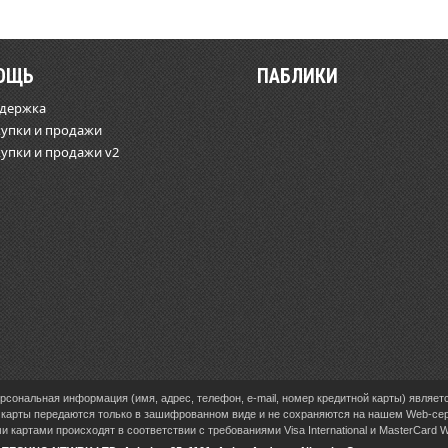
ОЩЬ
ПАБЛИКИ
ддержка
купки и продажи
купки и продажи v2
сональная информация (имя, адрес, телефон, e-mail, номер кредитной карты) являет
карты передаются только в зашифрованном виде и не сохраняются на нашем Web-се
 картами происходят в соответствии с требованиями Visa International и MasterCard 