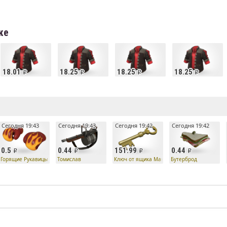
ке
18.01
18.25
18.25
18.25
е
Сегодня 19:43
Сегодня 19:43
Сегодня 19:42
Сегодня 19:42
0.5
0.44
151.99
0.44
вление
Горящие Рукавицы Ускорения
Томислав
Ключ от ящика Манн Ко
Бутерброд