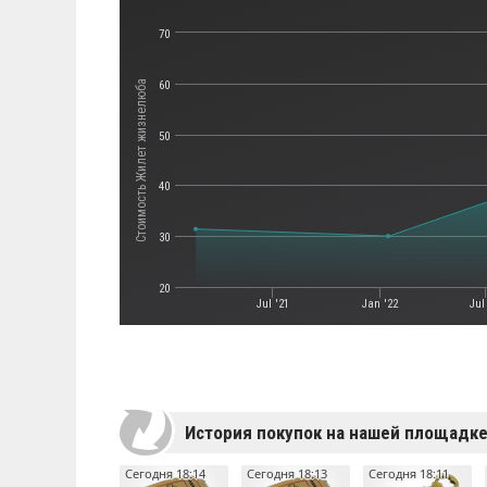
70
Стоимость Жилет жизнелюба
60
50
40
30
20
Jul '21
Jan '22
Jul
История покупок на нашей площадк
Сегодня 18:14
Сегодня 18:13
Сегодня 18:11