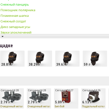
Снежный панцирь
Помощник полярника
Пламенная шапка
Снежный солдат
Дико западные усы
Звуки злоключений
Карманный йети
✔ Сапёрный слой
ощадке
Стёганая фуражка
Широкополый грешник
Полярный медведь
28.81
38.29
39.67
59
Бронзовая бадья
Полярный пуховик
Карманный Санта
е
Отважный олень
Кепка дальнобойщика
Сегодня 14:28
Сегодня 14:28
Сегодня 14:27
Сегодня 14:26
2.79
2.79
5.09
6.13
Очищенный металл
Очищенный металл
Бип-бой
Поддельный котелок