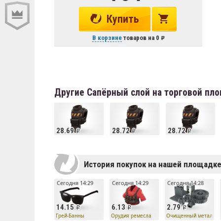
Купить
В корзине
товаров на
0
Другие Сапёрный слой на торговой пл
28.69
28.72
28.72
История покупок на нашей площадк
Сегодня 14:29
Сегодня 14:29
Сегодня 14:28
14.15
6.13
2.79
Грей-Банны
Орудия ремесла
Очищенный металл