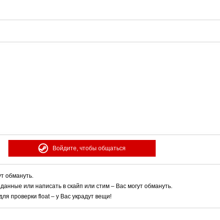
Войдите, чтобы общаться
ут обмануть.
 данные или написать в скайп или стим – Вас могут обмануть.
я проверки float – у Вас украдут вещи!