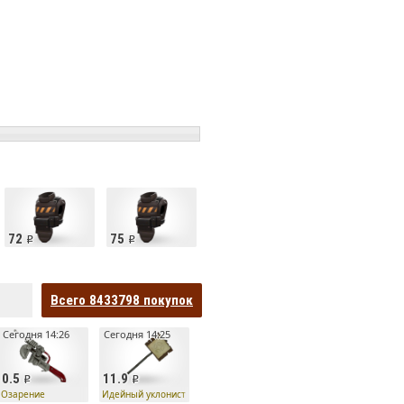
72
75
Всего
8433798
покупок
Сегодня 14:26
Сегодня 14:25
0.5
11.9
Озарение
Идейный уклонист