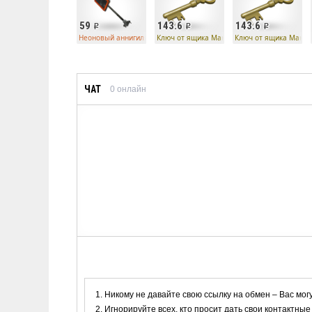
59
143.6
143.6
Неоновый аннигилятор странного типа
Ключ от ящика Манн Ко
Ключ от ящика Манн 
ЧАТ
0
онлайн
Никому не давайте свою ссылку на обмен – Вас мог
Игнорируйте всех, кто просит дать свои контактные