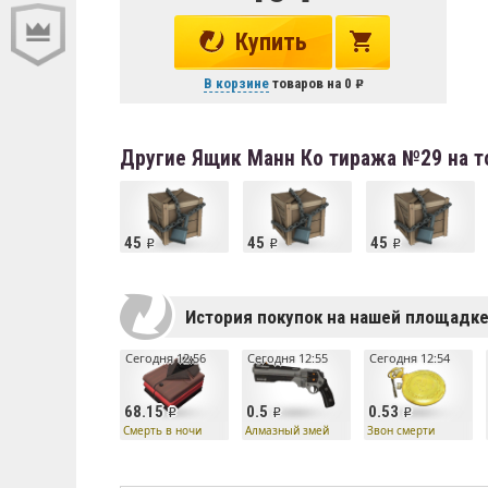
Купить
В корзине
товаров на
0
Другие Ящик Манн Ко тиража №29 на 
45
45
45
История покупок на нашей площадк
Сегодня 12:56
Сегодня 12:55
Сегодня 12:54
68.15
0.5
0.53
Смерть в ночи
Алмазный змей
Звон смерти