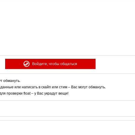
Войдите, чтобы общаться
ут обмануть.
 данные или написать в скайп или стим – Вас могут обмануть.
я проверки float – у Вас украдут вещи!