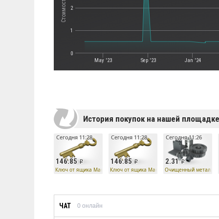
2
1
0
May '23
Sep '23
Jan '24
История покупок на нашей площадк
Сегодня 11:28
Сегодня 11:28
Сегодня 11:26
146.85
146.85
2.31
Ключ от ящика Манн Ко
Ключ от ящика Манн Ко
Очищенный металл
ЧАТ
0
онлайн