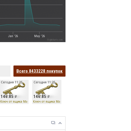
Jan '26
May '26
Highcharts.com
Всего
8433228
покупок
Сегодня 11:25
Сегодня 11:25
146.85
146.85
о
Ключ от ящика Манн Ко
Ключ от ящика Манн Ко