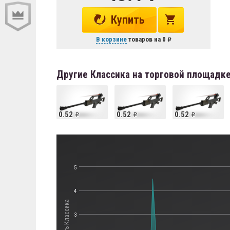
Купить
В корзине
товаров на
0
Другие Классика на торговой площадк
0.52
0.52
0.52
5
4
Стоимость Классика
3