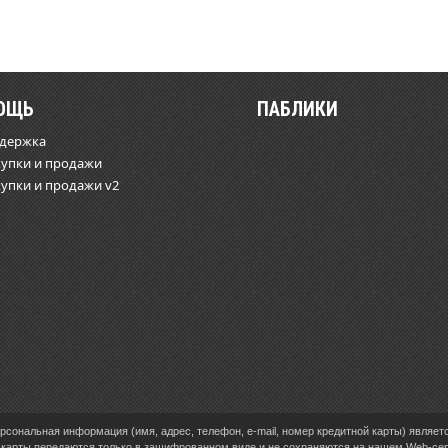
ОЩЬ
ПАБЛИКИ
ддержка
купки и продажи
купки и продажи v2
сональная информация (имя, адрес, телефон, e-mail, номер кредитной карты) являет
карты передаются только в зашифрованном виде и не сохраняются на нашем Web-се