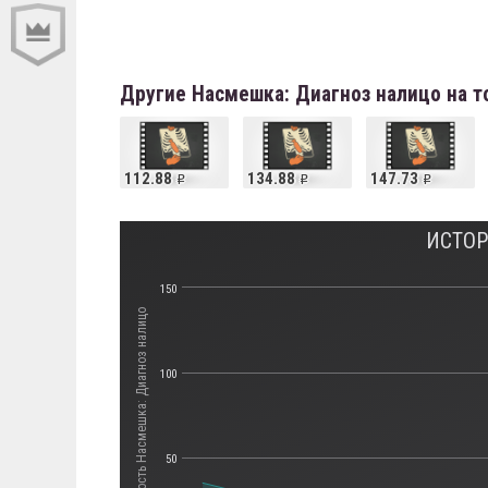
Другие Насмешка: Диагноз налицо на 
112.88
134.88
147.73
ИСТОР
150
Стоимость Насмешка: Диагноз налицо
100
50