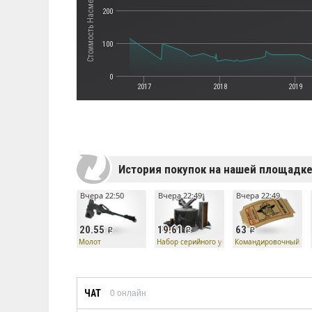
200
100
0
2017
2018
2019
История покупок на нашей площадк
Вчера 22:50
Вчера 22:49
Вчера 22:49
20.55
19.61
63
Молот
Набор серийного убийцы — Молот
Командировочный би
ЧАТ
0
онлайн