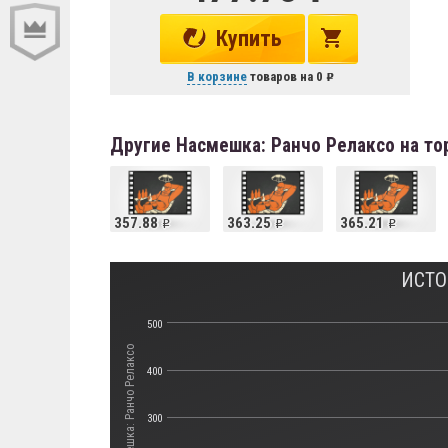
Купить
В корзине
товаров на
0
Другие Насмешка: Ранчо Релаксо на т
357.88
363.25
365.21
ИСТО
500
Стоимость Насмешка: Ранчо Релаксо
400
300