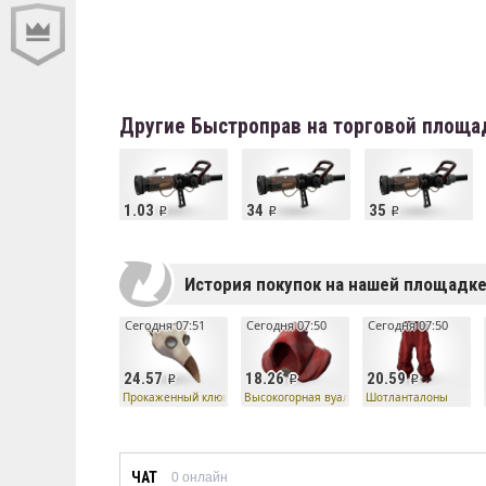
Другие Быстроправ на торговой площа
1.03
34
35
История покупок на нашей площадк
Сегодня 07:51
Сегодня 07:50
Сегодня 07:50
24.57
18.26
20.59
Прокаженный клюв
Высокогорная вуаль
Шотланталоны
ЧАТ
0
онлайн