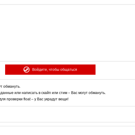
Войдите, чтобы общаться
ут обмануть.
 данные или написать в скайп или стим – Вас могут обмануть.
я проверки float – у Вас украдут вещи!