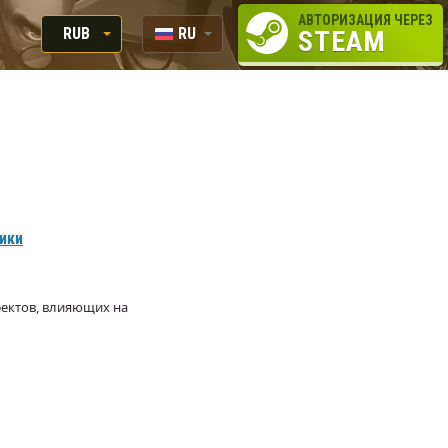
АВТОРИЗАЦИЯ ЧЕРЕЗ
RUB
RU
STEAM
RUB
EN
USD
EUR
вики
фектов, влияющих на