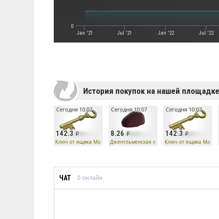
0
Jan '21
Jul '21
Jan '22
Jul '22
История покупок на нашей площадк
Сегодня 10:07
Сегодня 10:07
Сегодня 10:07
142.3
8.26
142.3
Ключ от ящика Манн Ко
Джентльменская кепка
Ключ от ящика Манн 
ЧАТ
0
онлайн