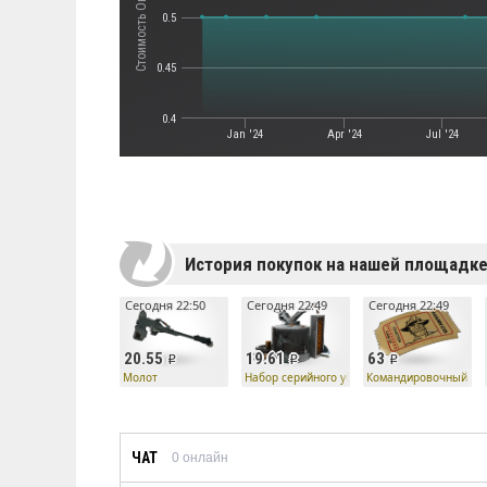
0.5
0.45
0.4
Jan '24
Apr '24
Jul '24
История покупок на нашей площадк
Сегодня 22:50
Сегодня 22:49
Сегодня 22:49
20.55
19.61
63
Молот
Набор серийного убийцы — Молот
Командировочный би
ЧАТ
0
онлайн