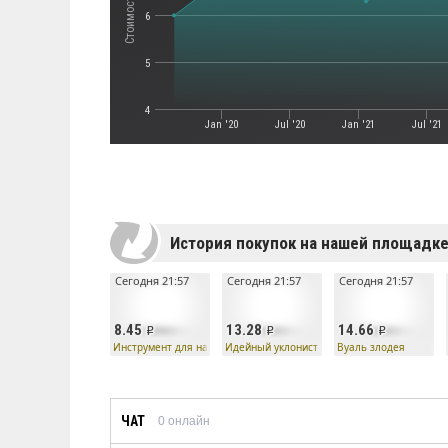
6
5
4
Jan '20
Jul '20
Jan '21
Jul '21
История покупок на нашей площадк
Сегодня 21:57
Сегодня 21:57
Сегодня 21:57
8.45
13.28
14.66
Инструмент для нанесения наклеек
Идейный уклонист
Вуаль злодея
ЧАТ
0
онлайн