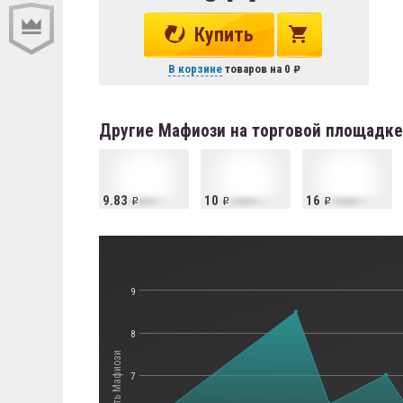
Купить
В корзине
товаров на
0
Другие Мафиози на торговой площадке
9.83
10
16
9
8
Стоимость Мафиози
7