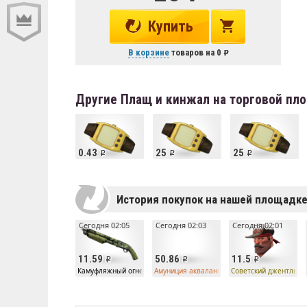
Купить
В корзине
товаров на
0
Другие Плащ и кинжал на торговой пл
0.43
25
25
История покупок на нашей площадк
Сегодня 02:05
Сегодня 02:03
Сегодня 02:01
11.59
50.86
11.5
Камуфляжный огнестрел Дробовик (Поношенное)
Амуниция аквалангиста странного типа
Советский джентльме