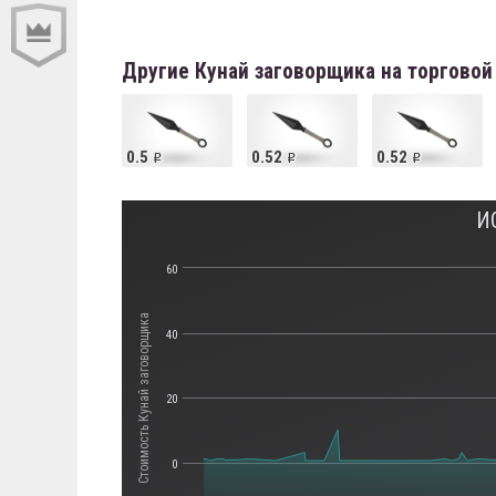
Другие Кунай заговорщика на торгово
0.5
0.52
0.52
И
60
Стоимость Кунай заговорщика
40
20
0