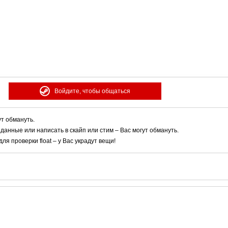
Войдите, чтобы общаться
ут обмануть.
 данные или написать в скайп или стим – Вас могут обмануть.
я проверки float – у Вас украдут вещи!