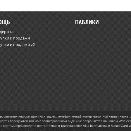
ОЩЬ
ПАБЛИКИ
ддержка
купки и продажи
купки и продажи v2
сональная информация (имя, адрес, телефон, e-mail, номер кредитной карты) являет
карты передаются только в зашифрованном виде и не сохраняются на нашем Web-се
 картами происходят в соответствии с требованиями Visa International и MasterCard 