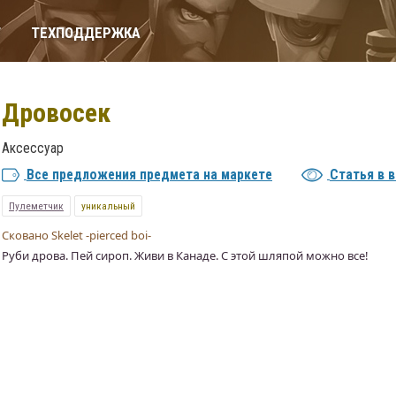
Т
ТЕХПОДДЕРЖКА
Дровосек
Аксессуар
Все предложения предмета на маркете
Статья в 
Пулеметчик
уникальный
Сковано Skelet -pierced boi-
Руби дрова. Пей сироп. Живи в Канаде. С этой шляпой можно все!