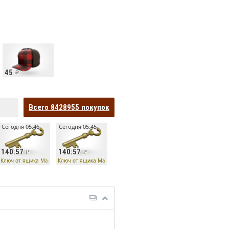
45
Всего
8428955
покупок
Сегодня 05:46
Сегодня 05:45
140.57
140.57
Ко
Ключ от ящика Манн Ко
Ключ от ящика Манн Ко