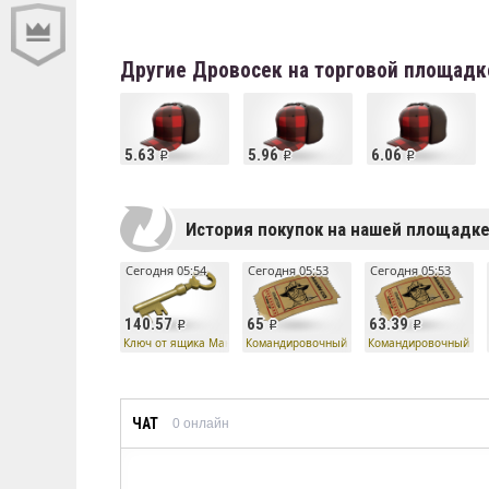
Другие Дровосек на торговой площадк
5.63
5.96
6.06
История покупок на нашей площадк
Сегодня 05:54
Сегодня 05:53
Сегодня 05:53
140.57
65
63.39
Ключ от ящика Манн Ко
Командировочный билет
Командировочный би
ЧАТ
0
онлайн