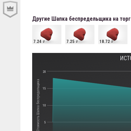
Другие Шапка беспредельщика на тор
7.24
7.25
18.72
ИСТ
20
Стоимость Шапка беспредельщика
15
10
5