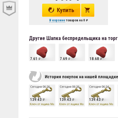
Купить
В корзине
товаров на
0
Другие Шапка беспредельщика на тор
7.61
7.69
18.68
История покупок на нашей площадк
Сегодня 06:26
Сегодня 06:26
Сегодня 06:24
139.43
139.43
139.43
Ключ от ящика Манн Ко
Ключ от ящика Манн Ко
Ключ от ящика Манн 