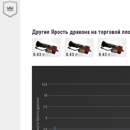
Другие Ярость дракона на торговой п
0.43
0.43
0.43
12.5
10
Стоимость Ярость дракона
7.5
5
2.5