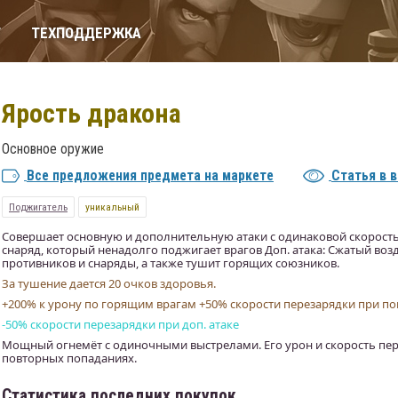
Т
ТЕХПОДДЕРЖКА
Ярость дракона
Основное оружие
Все предложения предмета на маркете
Статья в 
Поджигатель
уникальный
Совершает основную и дополнительную атаки с одинаковой скорость
снаряд, который ненадолго поджигает врагов Доп. атака: Сжатый воз
противников и снаряды, а также тушит горящих союзников.
За тушение дается 20 очков здоровья.
+200% к урону по горящим врагам +50% скорости перезарядки при п
-50% скорости перезарядки при доп. атаке
Мощный огнемёт с одиночными выстрелами. Его урон и скорость пе
повторных попаданиях.
Статистика последних покупок