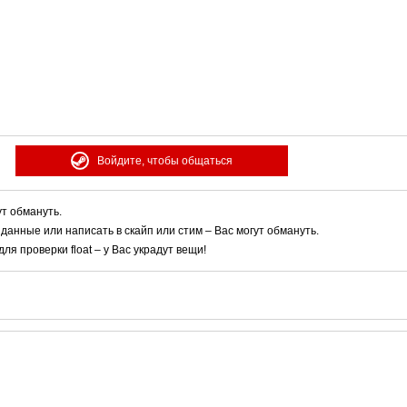
Войдите, чтобы общаться
ут обмануть.
 данные или написать в скайп или стим – Вас могут обмануть.
я проверки float – у Вас украдут вещи!