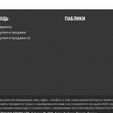
ОЩЬ
ПАБЛИКИ
ддержка
купки и продажи
купки и продажи v2
сональная информация (имя, адрес, телефон, e-mail, номер кредитной карты) являет
карты передаются только в зашифрованном виде и не сохраняются на нашем Web-се
 картами происходят в соответствии с требованиями Visa International и MasterCard 