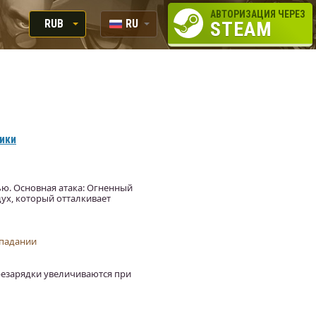
АВТОРИЗАЦИЯ ЧЕРЕЗ
RUB
RU
STEAM
RUB
EN
USD
EUR
вики
ю. Основная атака: Огненный
дух, который отталкивает
опадании
резарядки увеличиваются при