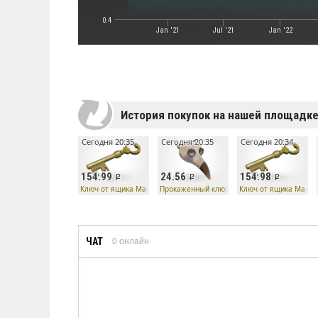
0.4
Jan '21
Jul '21
Jan '22
История покупок на нашей площадк
Сегодня 20:35
Сегодня 20:35
Сегодня 20:34
154.99
24.56
154.98
Ключ от ящика Манн Ко
Прокаженный клюв
Ключ от ящика Манн 
ЧАТ
0
онлайн