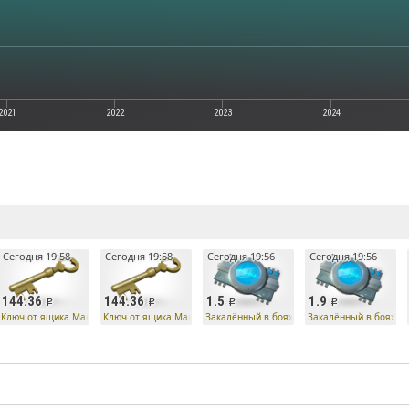
2021
2022
2023
2024
е
Сегодня 19:58
Сегодня 19:58
Сегодня 19:56
Сегодня 19:56
144.36
144.36
1.5
1.9
Ко
Ключ от ящика Манн Ко
Ключ от ящика Манн Ко
Закалённый в боях процессор насмешек ро
Закалённый в боях п