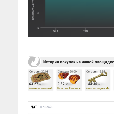
20
10
2019
2020
История покупок на нашей площадк
Сегодня 20:01
Сегодня 20:00
Сегодня 19:58
63.27
0.52
144.36
Командировочный билет
Горящие Рукавицы Ускорения
Ключ от ящика Манн 
ЧАТ
0
онлайн