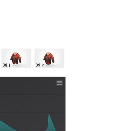
38.11
39