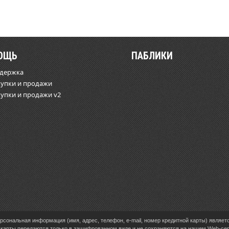
ОЩЬ
ПАБЛИКИ
ддержка
купки и продажи
купки и продажи v2
сональная информация (имя, адрес, телефон, e-mail, номер кредитной карты) являет
карты передаются только в зашифрованном виде и не сохраняются на нашем Web-се