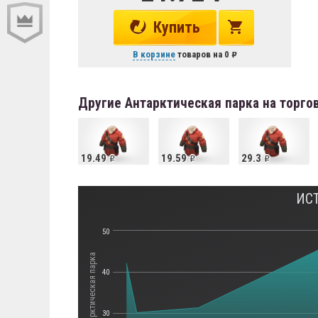
Купить
В корзине
товаров на
0
Другие Антарктическая парка на торг
19.49
19.59
29.3
ИС
50
Стоимость Антарктическая парка
40
30