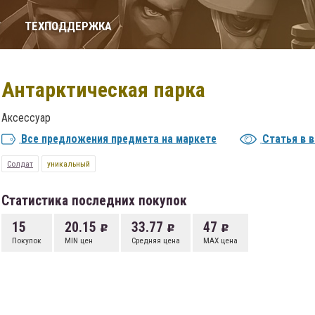
Т
ТЕХПОДДЕРЖКА
Антарктическая парка
Аксессуар
Все предложения предмета на маркете
Статья в 
Солдат
уникальный
Статистика последних покупок
15
20.15
33.77
47
Покупок
MIN цен
Средняя цена
MAX цена