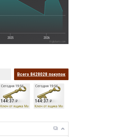
2025
2026
Highcharts.com
Всего
8428028
покупок
Сегодня 19:56
Сегодня 19:56
144.37
144.37
бота
роцессор насмешек робота
Ключ от ящика Манн Ко
Ключ от ящика Манн Ко