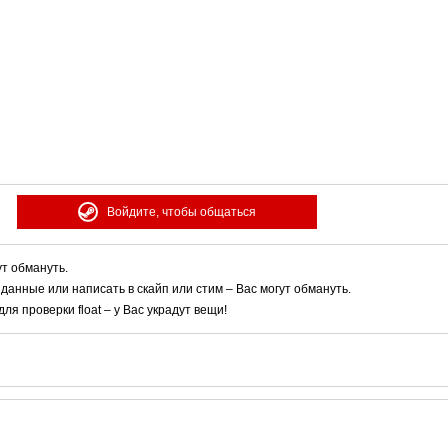
Войдите, чтобы общаться
ут обмануть.
 данные или написать в скайп или стим – Вас могут обмануть.
я проверки float – у Вас украдут вещи!