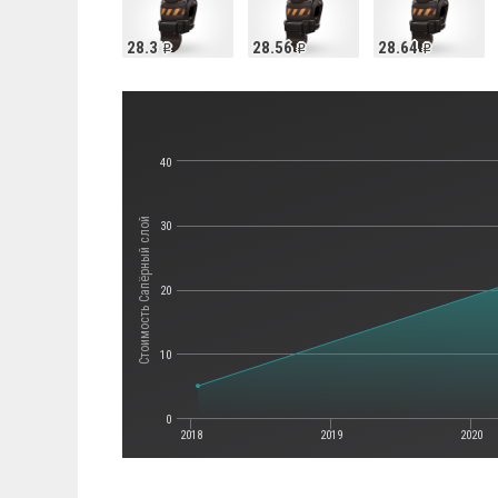
28.3
28.56
28.64
40
Стоимость Сапёрный слой
30
20
10
0
2018
2019
2020