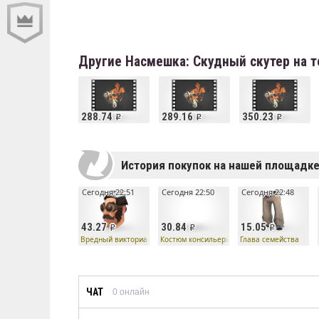
Другие Насмешка: Скудный скутер на 
288.74
289.16
350.23
История покупок на нашей площадк
Сегодня 22:51
Сегодня 22:50
Сегодня 22:48
43.27
30.84
15.05
Вредный викторианец
Костюм консильери
Глава семейства
ЧАТ
0
онлайн