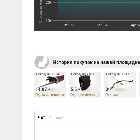
200
100
Oct '23
Jan '24
Apr '2
История покупок на нашей площадк
Сегодня 06:34
Сегодня 06:33
Сегодня 06:17
14.07
5.5
3
Одетый с иголочки
Одеяние обманщика
Охотник
ЧАТ
0
онлайн