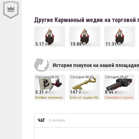
Другие Карманный медик на торговой
5.17
10.88
11.31
История покупок на нашей площадк
Сегодня 08:50
Сегодня 08:47
Сегодня 08:47
5.31
147
8.46
Клеймо чемпиона
Ключ от ящика Манн Ко
Спинобрез странного 
ЧАТ
0
онлайн