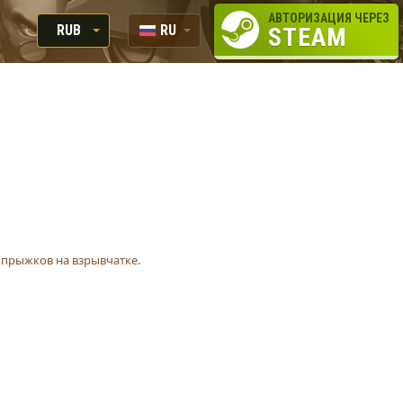
АВТОРИЗАЦИЯ ЧЕРЕЗ
RUB
RU
STEAM
RUB
EN
USD
EUR
 прыжков на взрывчатке.