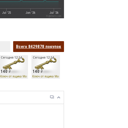
Jul '25
Jan '26
Jul '26
Highcharts.com
Всего
8429878
покупок
Сегодня 12:14
Сегодня 12:14
140
140
Ко
Ключ от ящика Манн Ко
Ключ от ящика Манн Ко