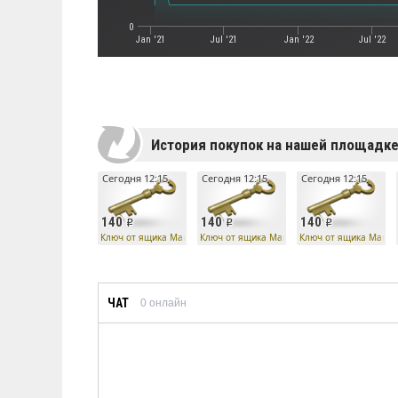
0
Jan '21
Jul '21
Jan '22
Jul '22
История покупок на нашей площадк
Сегодня 12:15
Сегодня 12:15
Сегодня 12:15
140
140
140
Ключ от ящика Манн Ко
Ключ от ящика Манн Ко
Ключ от ящика Манн 
ЧАТ
0
онлайн