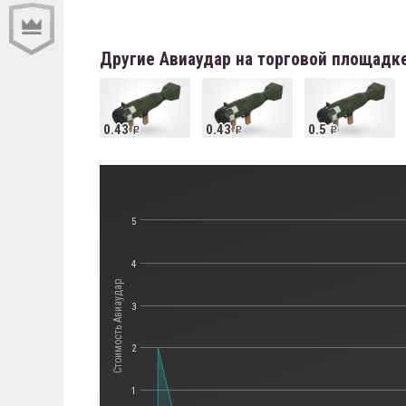
Другие Авиаудар на торговой площадк
0.43
0.43
0.5
5
4
Стоимость Авиаудар
3
2
1