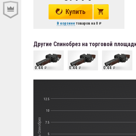
Купить
В корзине
товаров на
0
Другие Спинобрез на торговой площад
0.44
0.44
0.44
12.5
10
Стоимость Спинобрез
7.5
5