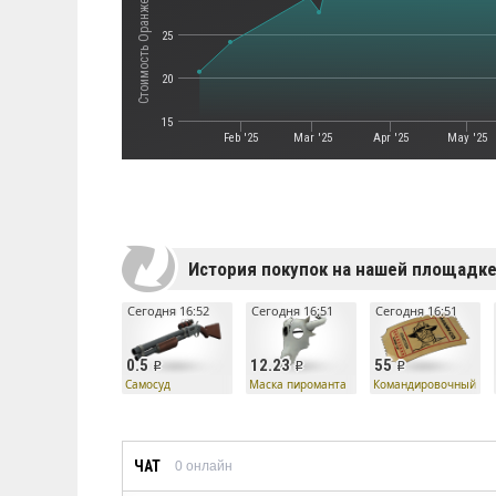
25
20
15
Feb '25
Mar '25
Apr '25
May '25
История покупок на нашей площадк
Сегодня 16:52
Сегодня 16:51
Сегодня 16:51
0.5
12.23
55
Самосуд
Маска пироманта
Командировочный би
ЧАТ
0
онлайн