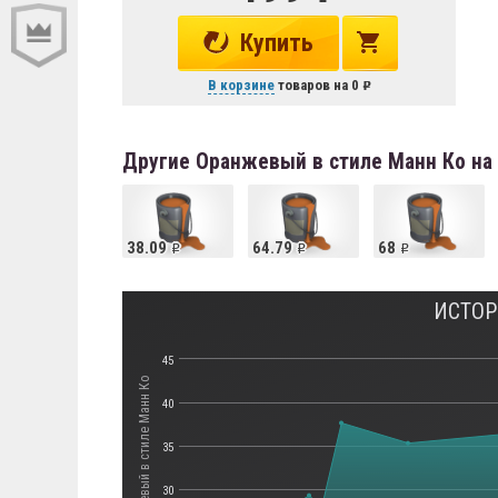
Купить
В корзине
товаров на
0
Другие Оранжевый в стиле Манн Ко на
38.09
64.79
68
ИСТОР
45
Стоимость Оранжевый в стиле Манн Ко
40
35
30