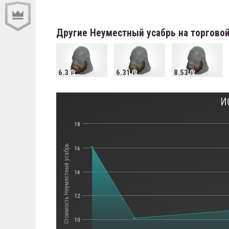
Другие Неуместный усабрь на торгово
6.3
6.31
8.53
И
18
Стоимость Неуместный усабрь
16
14
12
10