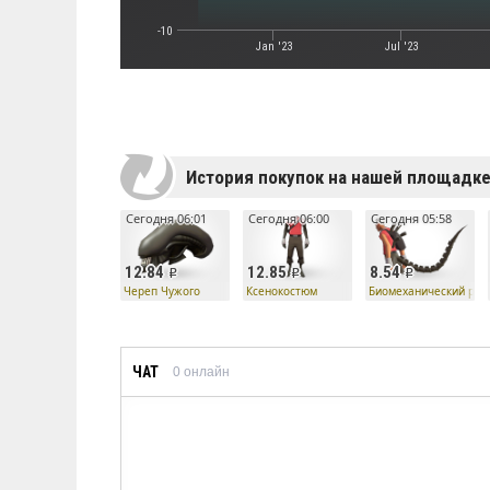
-10
Jan '23
Jul '23
История покупок на нашей площадк
Сегодня 06:01
Сегодня 06:00
Сегодня 05:58
12.84
12.85
8.54
Череп Чужого
Ксенокостюм
Биомеханический ран
ЧАТ
0
онлайн