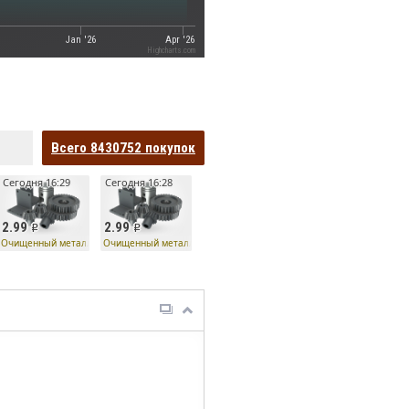
Jan '26
Apr '26
Highcharts.com
Всего
8430752
покупок
Сегодня 16:29
Сегодня 16:28
2.99
2.99
Ко
Очищенный металл
Очищенный металл