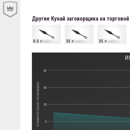
Другие Кунай заговорщика на торгово
0.5
35
35
И
60
Стоимость Кунай заговорщика
40
20
0