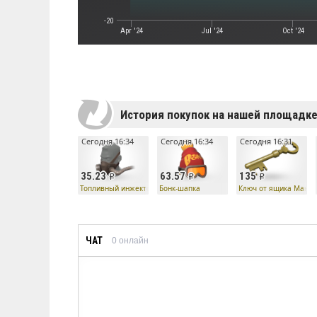
-20
Apr '24
Jul '24
Oct '24
История покупок на нашей площадк
Сегодня 16:34
Сегодня 16:34
Сегодня 16:31
35.23
63.57
135
Топливный инжектор
Бонк-шапка
Ключ от ящика Манн 
ЧАТ
0
онлайн