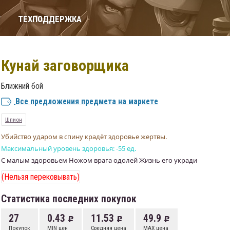
Т
ТЕХПОДДЕРЖКА
Кунай заговорщика
Ближний бой
Все предложения предмета на маркете
Шпион
Убийство ударом в спину крадёт здоровье жертвы.
Максимальный уровень здоровья: -55 ед.
С малым здоровьем Ножом врага одолей Жизнь его укради
(Нельзя перековывать)
Статистика последних покупок
27
0.43
11.53
49.9
Покупок
MIN цен
Средняя цена
MAX цена