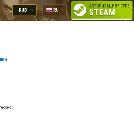
АВТОРИЗАЦИЯ ЧЕРЕЗ
RUB
RU
STEAM
RUB
EN
USD
EUR
вики
тескно!