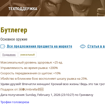
Т
ТЕХПОДДЕРЖКА
Бутлегер
Основное оружие
Все предложения предмета на маркете
Статья в 
Подрывник
уникальный
Максимальный уровень здоровья: +25 ед.
Управляемость во время рывка: +200%
Скорость передвижения со щитом: +10%
Убийство в ближнем бою восполняет шкалу рывка на 25%.
Удиви друзей! Впечатли женщин! Хромай всю жизнь! Ведь это так гро
Подарок от: 🆘⛔Umbrella🚷🆘
Дата получения: Sunday, February 1, 2026 (23:10:27) по Гринвичу
Трофеи головореза