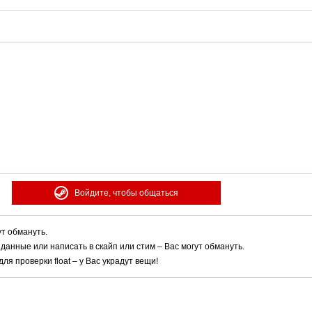
Войдите, чтобы общаться
ут обмануть.
 данные или написать в скайп или стим – Вас могут обмануть.
я проверки float – у Вас украдут вещи!