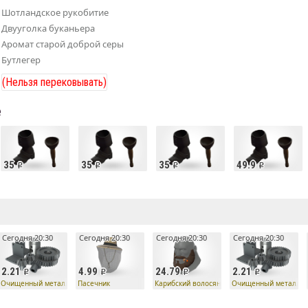
Шотландское рукобитие
Двууголка буканьера
Аромат старой доброй серы
Бутлегер
(Нельзя перековывать)
е
35
35
35
49.9
е
Сегодня 20:30
Сегодня 20:30
Сегодня 20:30
Сегодня 20:30
2.21
4.99
24.79
2.21
Очищенный металл
Пасечник
Карибский волосяной кризис
Очищенный металл