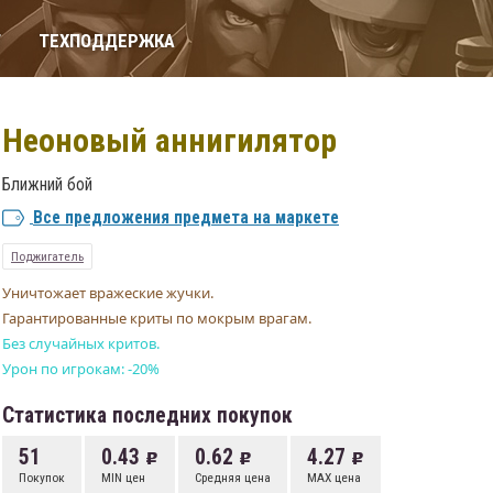
Т
ТЕХПОДДЕРЖКА
Неоновый аннигилятор
Ближний бой
Все предложения предмета на маркете
Поджигатель
Уничтожает вражеские жучки.
Гарантированные криты по мокрым врагам.
Без случайных критов.
Урон по игрокам: -20%
Статистика последних покупок
51
0.43
0.62
4.27
Покупок
MIN цен
Средняя цена
MAX цена