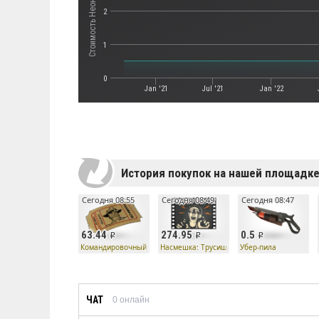
2
1
0
Jan '21
Jul '21
Jan '22
История покупок на нашей площадк
Сегодня 08:55
Сегодня 08:49
Сегодня 08:47
63.44
274.95
0.5
Командировочный билет
Насмешка: Трусишка!
Убер-пила
ЧАТ
0
онлайн