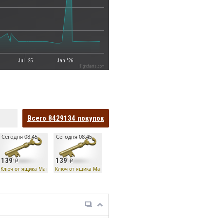
Jul '25
Jan '26
Highcharts.com
Всего
8429134
покупок
Сегодня 08:45
Сегодня 08:45
139
139
Ко
Ключ от ящика Манн Ко
Ключ от ящика Манн Ко