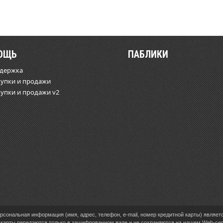
ОЩЬ
ПАБЛИКИ
ддержка
купки и продажи
купки и продажи v2
сональная информация (имя, адрес, телефон, e-mail, номер кредитной карты) являет
карты передаются только в зашифрованном виде и не сохраняются на нашем Web-се