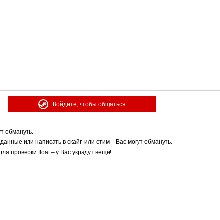
Войдите, чтобы общаться
ут обмануть.
 данные или написать в скайп или стим – Вас могут обмануть.
я проверки float – у Вас украдут вещи!