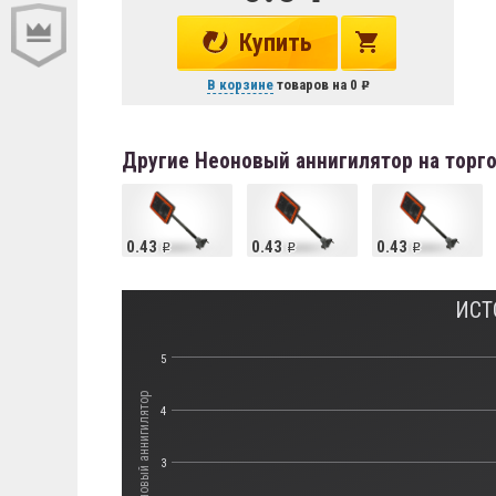
Купить
В корзине
товаров на
0
Другие Неоновый аннигилятор на торг
0.43
0.43
0.43
ИСТ
5
Стоимость Неоновый аннигилятор
4
3