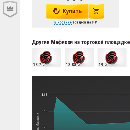
Купить
В корзине
товаров на
0
Другие Мафиози на торговой площадке
18.7
18.88
19
12.5
10
Стоимость Мафиози
7.5