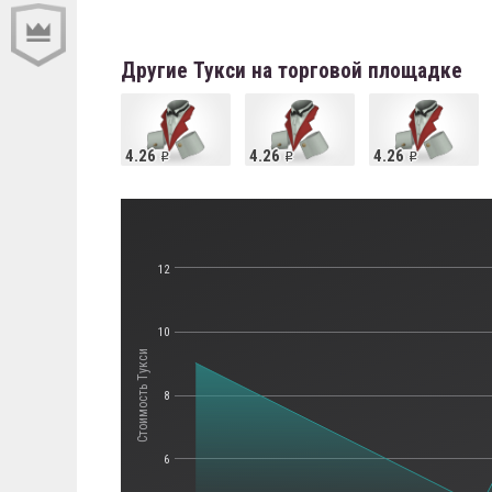
Другие Тукси на торговой площадке
4.26
4.26
4.26
12
10
Стоимость Тукси
8
6