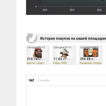
4
2018
2019
2020
История покупок на нашей площадк
Сегодня 05:15
Сегодня 05:15
Сегодня 05:15
210.78
11.83
394.48
Браток с дорог
РоБро 3000
Насмешка: Злорадств
ЧАТ
0
онлайн