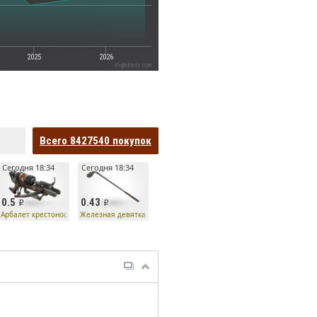
2025
2026
Highcharts.com
Всего
8427540
покупок
Сегодня 18:34
Сегодня 18:34
0.5
0.43
Арбалет крестоносца
Железная девятка Несси