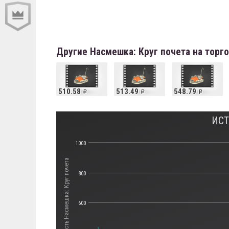
Другие Насмешка: Круг почета на торг
510.58
513.49
548.79
ИСТ
1000
Стоимость Насмешка: Круг почета
800
600