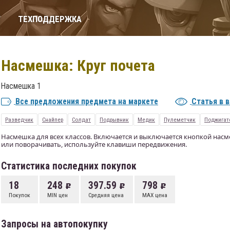
Т
ТЕХПОДДЕРЖКА
Насмешка: Круг почета
Насмешка 1
Все предложения предмета на маркете
Статья в 
Разведчик
Снайпер
Солдат
Подрывник
Медик
Пулеметчик
Поджигат
Насмешка для всех классов. Включается и выключается кнопкой насм
или поворачивать, используйте клавиши передвижения.
Статистика последних покупок
18
248
397.59
798
Покупок
MIN цен
Средняя цена
MAX цена
Запросы на автопокупку