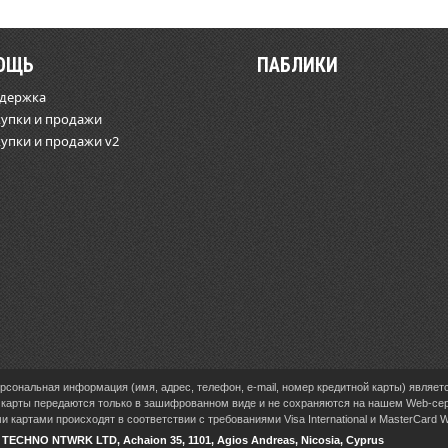
ОЩЬ
ПАБЛИКИ
ддержка
купки и продажи
купки и продажи v2
сональная информация (имя, адрес, телефон, e-mail, номер кредитной карты) являет
карты передаются только в зашифрованном виде и не сохраняются на нашем Web-се
 картами происходят в соответствии с требованиями Visa International и MasterCard 
V TECHNO NTWRK LTD, Achaion 35, 1101, Agios Andreas, Nicosia, Cyprus