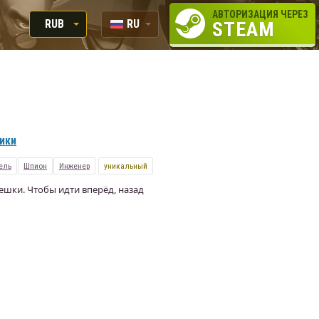
АВТОРИЗАЦИЯ ЧЕРЕЗ
RUB
RU
STEAM
RUB
EN
USD
EUR
вики
ель
Шпион
Инженер
уникальный
ешки. Чтобы идти вперёд, назад