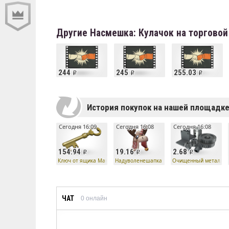
Другие Насмешка: Кулачок на торгово
244
245
255.03
История покупок на нашей площадк
Сегодня 16:09
Сегодня 16:08
Сегодня 16:08
154.94
19.16
2.68
Ключ от ящика Манн Ко
Надуволенешапка
Очищенный металл
ЧАТ
0
онлайн