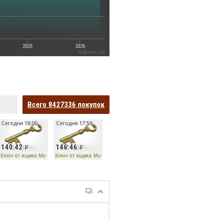
2025
2026
Highcharts.com
Всего
8427336
покупок
Сегодня 18:00
Сегодня 17:59
140.42
146.46
Ключ от ящика Манн Ко
Ключ от ящика Манн Ко