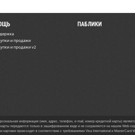
ОЩЬ
ПАБЛИКИ
ддержка
купки и продажи
купки и продажи v2
сональная информация (имя, адрес, телефон, e-mail, номер кредитной карты) являет
карты передаются только в зашифрованном виде и не сохраняются на нашем Web-се
 картами происходят в соответствии с требованиями Visa International и MasterCard 