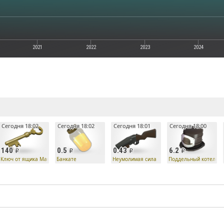
2021
2022
2023
2024
е
Сегодня 18:02
Сегодня 18:02
Сегодня 18:01
Сегодня 18:00
140
0.5
0.43
6.2
Ко
Ключ от ящика Манн Ко
Банкате
Неумолимая сила
Поддельный котелок