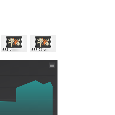
654
665.24