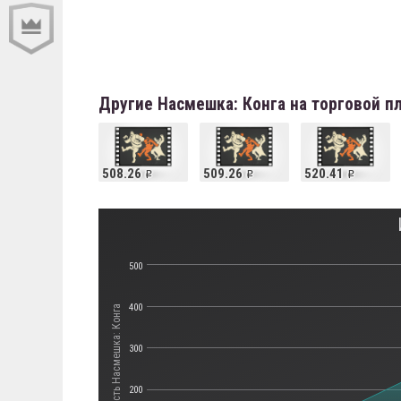
Другие Насмешка: Конга на торговой 
508.26
509.26
520.41
500
400
Стоимость Насмешка: Конга
300
200