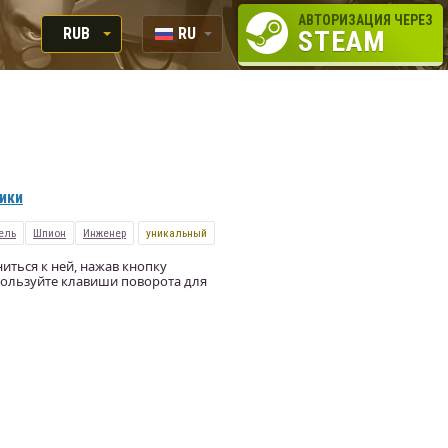
АВТОРИЗАЦИЯ ЧЕРЕЗ
RUB
RU
STEAM
RUB
EN
USD
EUR
вики
ель
Шпион
Инженер
уникальный
иться к ней, нажав кнопку
ользуйте клавиши поворота для