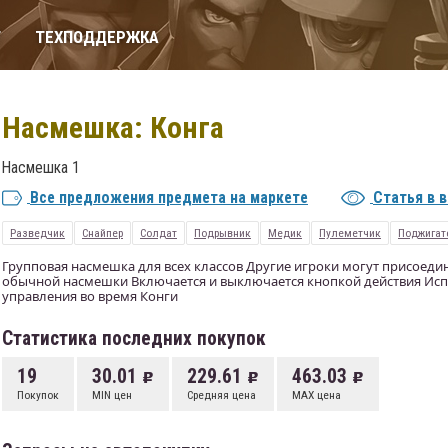
Т
ТЕХПОДДЕРЖКА
Насмешка: Конга
Насмешка 1
Все предложения предмета на маркете
Статья в 
Разведчик
Снайпер
Солдат
Подрывник
Медик
Пулеметчик
Поджигат
Групповая насмешка для всех классов Другие игроки могут присоедин
обычной насмешки Включается и выключается кнопкой действия Исп
управления во время Конги
Статистика последних покупок
19
30.01
229.61
463.03
Покупок
MIN цен
Средняя цена
MAX цена