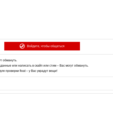
Войдите, чтобы общаться
ут обмануть.
 данные или написать в скайп или стим – Вас могут обмануть.
я проверки float – у Вас украдут вещи!