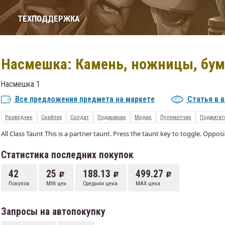
Т
ТЕХПОДДЕРЖКА
Насмешка: Камень, ножницы, бум
Насмешка 1
Все предложения предмета на маркете
Статья в 
Разведчик
Снайпер
Солдат
Подрывник
Медик
Пулеметчик
Поджигат
All Class Taunt This is a partner taunt. Press the taunt key to toggle. Opposi
Статистика последних покупок
42
25
188.13
499.27
Покупок
MIN цен
Средняя цена
MAX цена
Запросы на автопокупку