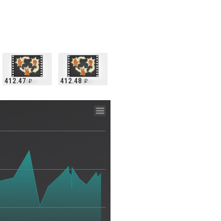
412.47
412.48