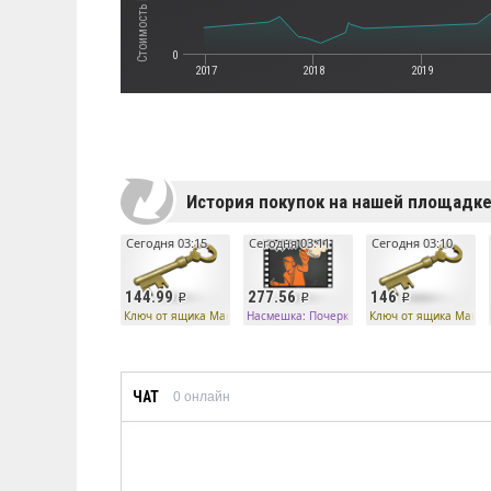
0
2017
2018
2019
История покупок на нашей площадк
Сегодня 03:15
Сегодня 03:11
Сегодня 03:10
144.99
277.56
146
Ключ от ящика Манн Ко
Насмешка: Почерк убийцы необычного типа
Ключ от ящика Манн 
ЧАТ
0
онлайн