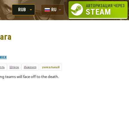
АВТОРИЗАЦИЯ ЧЕРЕЗ
RUB
RU
STEAM
RUB
EN
USD
ага
EUR
вики
ель
Шпион
Инженер
уникальный
ng teams will face off to the death.